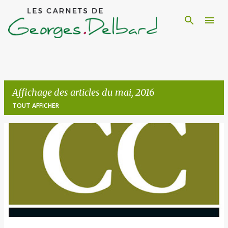
Accéder au contenu principal
Affichage des articles du mai, 2016
TOUT AFFICHER
A
r
t
i
c
l
e