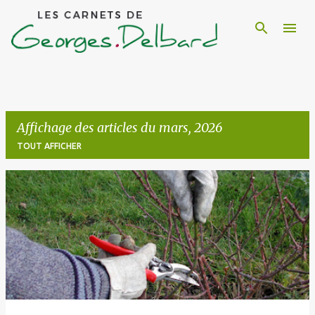
Accéder au contenu principal
Affichage des articles du mars, 2026
TOUT AFFICHER
A
r
t
i
c
l
e