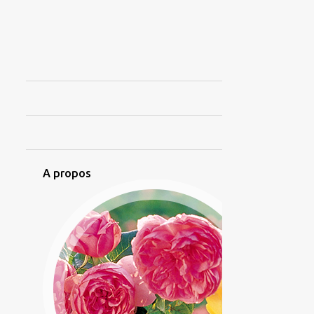
7
mai 2020
5
avril 2020
4
mars 2020
4
février 2020
1
décembre 2019
1
octobre 2019
4
septembre 2019
A propos
1
juin 2019
1
mai 2019
1
avril 2019
1
décembre 2018
4
novembre 2018
4
octobre 2018