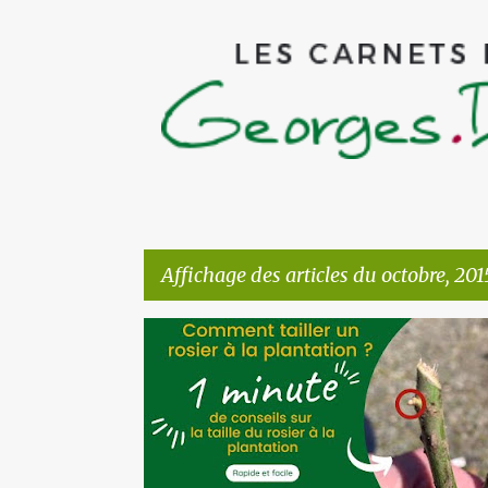
Affichage des articles du octobre, 201
A
CONSEILS FLEURS
r
t
i
c