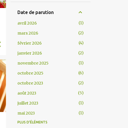
Date de parution
1
avril 2026
2
mars 2026
4
février 2026
2
janvier 2026
1
novembre 2025
6
octobre 2025
2
octobre 2023
5
août 2023
1
juillet 2023
1
mai 2023
PLUS D'ÉLÉMENTS
2
février 2023