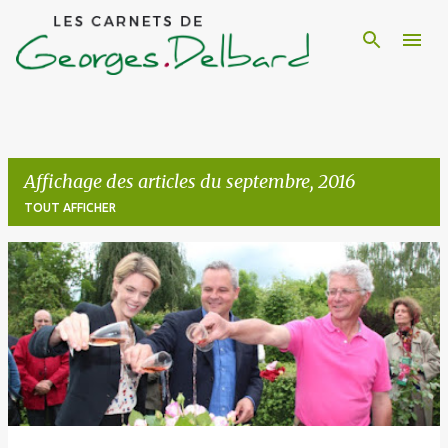
Accéder au contenu principal
Affichage des articles du septembre, 2016
TOUT AFFICHER
A
r
t
i
c
l
e