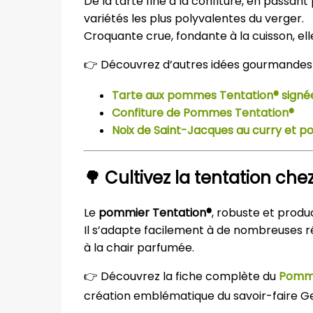
De la tarte fine à la confiture, en passant
variétés les plus polyvalentes du verger.
Croquante crue, fondante à la cuisson, ell
👉
Découvrez d’autres idées gourmandes s
Tarte aux pommes Tentation® signé
Confiture de Pommes Tentation®
Noix de Saint-Jacques au curry et 
🌳
Cultivez la tentation che
Le
pommier Tentation®
, robuste et produc
Il s’adapte facilement à de nombreuses r
à la chair parfumée.
👉
Découvrez la fiche complète du
Pommi
création emblématique du savoir-faire G