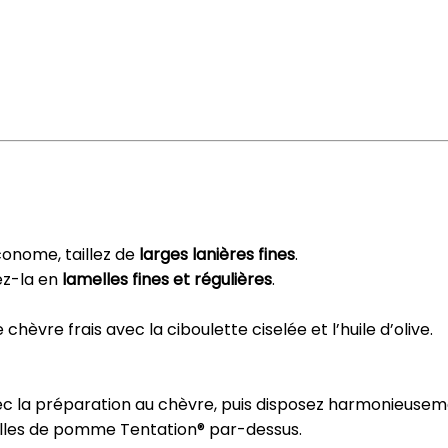
économe, taillez de
larges lanières fines
.
ez-la en
lamelles fines et régulières
.
èvre frais avec la ciboulette ciselée et l’huile d’olive.
ec la préparation au chèvre, puis disposez harmonieuse
melles de pomme Tentation® par-dessus.