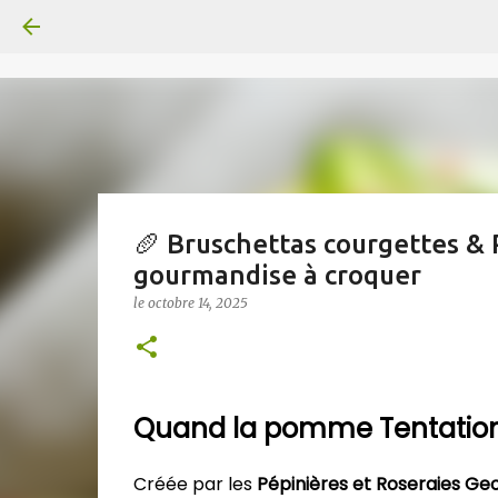
🥖 Bruschettas courgettes &
gourmandise à croquer
le
octobre 14, 2025
Quand la pomme Tentation® s
Créée par les
Pépinières et Roseraies Ge