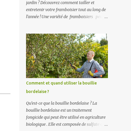
jardin ? Découvrez comment tailler et
entretenir votre framboisier tout au long de
l’année ! Une variété de framboisiers peut
être soit remontante, c'est-à-dire qu’elle
fleurit et donne des fruits deux fois dans
l’année, soit non remontante, qui fleurit et
fructifie une seule fois dans l’année. Voici les
périodes de fructifications des framboisiers :
non-remontants : mi-juin à courant juillet en
fonction des variétés remontants : mi-juin à
juillet puis de mi-août aux gelées selon la
variété du framboisier. L’entretien du
Comment et quand utiliser la bouillie
framboisier du printemps jusqu’à la fin de
bordelaise ?
l’été. Au printemps, l’entretien du
framboisier consiste à supprimer les
Qu’est-ce que la bouillie bordelaise ? La
drageons (= rejet provenant des racines du
bouillie bordelaise est un traitement
pied planté) qui poussent à l’extérieur de la
fongicide qui peut être utilisé en agriculture
ligne dans le cas d’une haie fruitière ou ceux
biologique . Elle est composée de sulfate de
qui poussent là où vous ne le souhaitez pas.