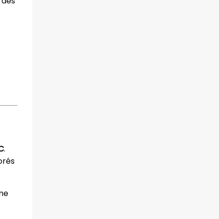
 des
C
.
orés
une