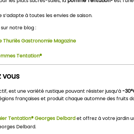
 par les plats sucrés-salés, la
pomme Tentation®
est l’une
e s’adapte à toutes les envies de saison.
ur notre blog :
e Thuriès Gastronomie Magazine
pommes Tentation®
z vous
tif, est une variété rustique pouvant résister jusqu’à
-30°
égions françaises et produit chaque automne des fruits d
er Tentation® Georges Delbard
et offrez à votre jardin 
eorges Delbard.