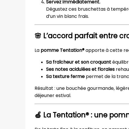
Servez immédiatement.
Dégustez ces bruschettas à tempéra
d’un vin blanc frais.
🌸
L’accord parfait entre cr
La
pomme Tentation®
apporte à cette rec
Sa fraîcheur et son croquant
équilib
Ses notes acidulées et florales
rehaus
Sa texture ferme
permet de la tranch
Résultat : une bouchée gourmande, légère 
déjeuner estival.
🍏
La Tentation® : une pom