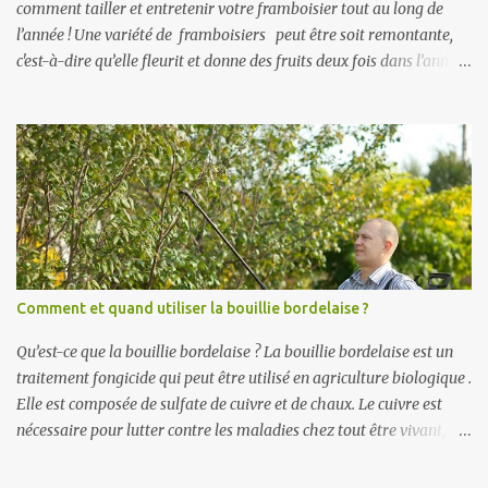
comment tailler et entretenir votre framboisier tout au long de
l’année ! Une variété de framboisiers peut être soit remontante,
c'est-à-dire qu’elle fleurit et donne des fruits deux fois dans l’année,
soit non remontante, qui fleurit et fructifie une seule fois dans
l’année. Voici les périodes de fructifications des framboisiers : non-
remontants : mi-juin à courant juillet en fonction des variétés
remontants : mi-juin à juillet puis de mi-août aux gelées selon la
variété du framboisier. L’entretien du framboisier du printemps
jusqu’à la fin de l’été. Au printemps, l’entretien du framboisier
consiste à supprimer les drageons (= rejet provenant des racines du
pied planté) qui poussent à l’extérieur de la ligne dans le cas d’une
haie fruitière ou ceux qui poussent là où vous ne le souhaitez pas.
Comment et quand utiliser la bouillie bordelaise ?
Les framboises se forment à partir du mois de juin sur toutes les
tiges émises l’année précédente. Ces tiges,...
Qu’est-ce que la bouillie bordelaise ? La bouillie bordelaise est un
traitement fongicide qui peut être utilisé en agriculture biologique .
Elle est composée de sulfate de cuivre et de chaux. Le cuivre est
nécessaire pour lutter contre les maladies chez tout être vivant,
c’est pourquoi ce traitement permet aux plantes de prévenir les
maladies. La bouillie bordelaise peut s’employer en traitement