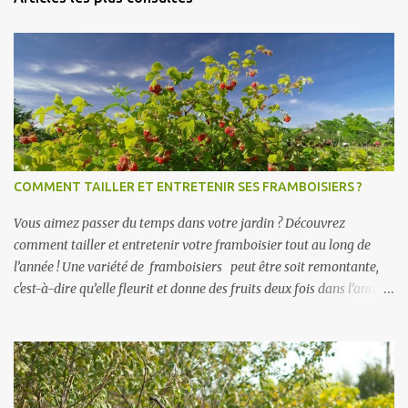
COMMENT TAILLER ET ENTRETENIR SES FRAMBOISIERS ?
Vous aimez passer du temps dans votre jardin ? Découvrez
comment tailler et entretenir votre framboisier tout au long de
l’année ! Une variété de framboisiers peut être soit remontante,
c'est-à-dire qu’elle fleurit et donne des fruits deux fois dans l’année,
soit non remontante, qui fleurit et fructifie une seule fois dans
l’année. Voici les périodes de fructifications des framboisiers : non-
remontants : mi-juin à courant juillet en fonction des variétés
remontants : mi-juin à juillet puis de mi-août aux gelées selon la
variété du framboisier. L’entretien du framboisier du printemps