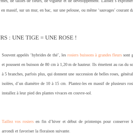
formes, de tailles de fleurs, de vigueur et de développement. Laissez s’exprimer
s en massif, sur un mur, en bac, sur une pelouse, ou même ‘sauvages’ courant d
S : UNE TIGE = UNE ROSE !
Souvent appelés ‘hybrides de thé’, les
rosiers buissons à grandes fleurs
sont g
et poussent en buisson de 80 cm à 1,20 m de hauteur. Ils émettent au ras du so
à 5 branches, parfois plus, qui donnent une succession de belles roses, généra
isolées, d’un diamètre de 10 à 15 cm. Plantez-les en massif de plusieurs rosi
installez à leur pied des plantes vivaces en couvre-sol.
Taillez vos rosiers
en fin d’hiver et début de printemps pour conserver l
arrondi et favoriser la floraison suivante.