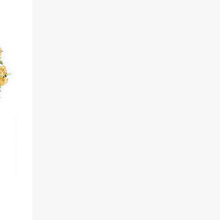
DES ARBRES FRUITIERS 1) DE FIN-
OCTOBRE À FIN MARS - EN DEHORS DES
PÉRIODES DE GEL - POUR LES FRUITIERS
À RACINES NUES De quoi s’agit-il ? Ce sont
des jeunes arbres cultivés en pleine terre, en
pépinière, et déplantés entre octobre et
mars, pendant leur période de repos, pour
être vendus. Moins onéreux que les sujets en
conteneurs, ils offrent également une
meilleure reprise racinaire puisque les
radicelles sont directement en contact avec
leur terre définitive. D’où le fameux dicton :
« A la Sainte-Catherine (le 25 novembre),
tout bois prend racine » ! Les essences qui se
vendent à racines ...