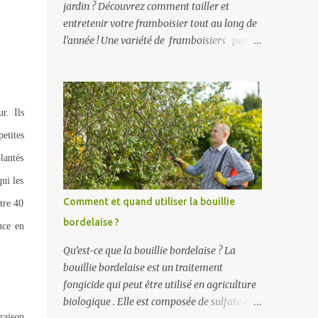
jardin ? Découvrez comment tailler et
entretenir votre framboisier tout au long de
l’année ! Une variété de framboisiers peut
être soit remontante, c'est-à-dire qu’elle
fleurit et donne des fruits deux fois dans
l’année, soit non remontante, qui fleurit et
fructifie une seule fois dans l’année. Voici les
r. Ils
périodes de fructifications des framboisiers :
etites
non-remontants : mi-juin à courant juillet en
lantés
fonction des variétés remontants : mi-juin à
juillet puis de mi-août aux gelées selon la
ui les
variété du framboisier. L’entretien du
Comment et quand utiliser la bouillie
ntre 40
framboisier du printemps jusqu’à la fin de
bordelaise ?
nce en
l’été. Au printemps, l’entretien du
framboisier consiste à supprimer les
Qu’est-ce que la bouillie bordelaise ? La
drageons (= rejet provenant des racines du
bouillie bordelaise est un traitement
pied planté) qui poussent à l’extérieur de la
fongicide qui peut être utilisé en agriculture
ligne dans le cas d’une haie fruitière ou ceux
biologique . Elle est composée de sulfate de
qui poussent là où vous ne le souhaitez pas.
raison