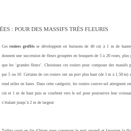
ES : POUR DES MASSIFS TRÈS FLEURIS
Ces
rosiers greffés
se développent en buissons de 40 cm à 1 m de hauteu
donnent une succession de fleurs groupées en bouquets de 5 à 20 roses, plus p
que les ‘grandes fleurs’. Choisissez ces rosiers pour composer des massifs p
par 5 ou 10. Certains de ces rosiers ont un port plus haut (de 1 m à 1,50 m) q
rend utiles en haies. Dans cette catégorie, les rosiers couvre-sol atteignent e
cm et 1 m de haut puis se courbent vers le sol pour poursuivre leur croissa
s’étalant jusqu’à 2 m de largeur.
Taillez court en fin d’hiver pour conserver le port arrondi et favoriser la flo