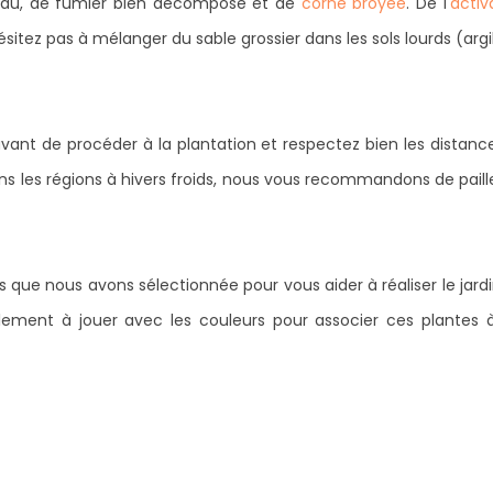
eau, de fumier bien décomposé et de
corne broyée
. De l'
activ
hésitez pas à mélanger du sable grossier dans les sols lourds (argi
ant de procéder à la plantation et respectez bien les distanc
s les régions à hivers froids, nous vous recommandons de paille
que nous avons sélectionnée pour vous aider à réaliser le jardi
lement à jouer avec les couleurs pour associer ces plantes 