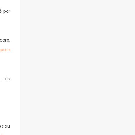
é par
core,
geron
st du
es au