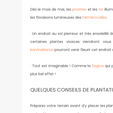
Dès le mois de mai, les
pivoines
et les
iris
illum
les floraisons lumineuses des
hémérocalles
.
· Un endroit au sol pierreux et très ensoleill
certaines plantes vivaces viendront vou
karvinskianus
pourront venir fleurir cet endro
· Tout est imaginable ! Comme la
Sagina
qui p
plus bel effet !
QUELQUES CONSEILS DE PLANTAT
Préparez votre terrain avant d’y placer les pl