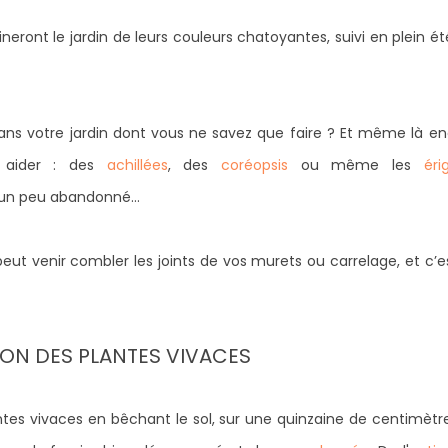
ineront le jardin de leurs couleurs chatoyantes, suivi en plein ét
é dans votre jardin dont vous ne savez que faire ? Et même là en
s aider : des
achillées
, des
coréopsis
ou même les
éri
it un peu abandonné…
eut venir combler les joints de vos murets ou carrelage, et c’e
ION DES PLANTES VIVACES
antes vivaces en bêchant le sol, sur une quinzaine de centimètr