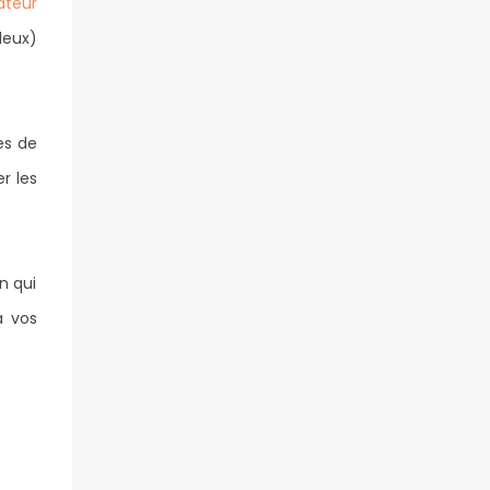
ateur
leux)
es de
r les
n qui
à vos