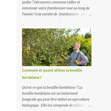
jardin ? Découvrez comment tailler et
entretenir votre framboisier tout au long de
l’année ! Une variété de framboisiers peut
être soit remontante, c'est-à-dire qu’elle
fleurit et donne des fruits deux fois dans
l’année, soit non remontante, qui fleurit et
fructifie une seule fois dans l’année. Voici les
périodes de fructifications des framboisiers :
non-remontants : mi-juin à courant juillet en
fonction des variétés remontants : mi-juin à
juillet puis de mi-août aux gelées selon la
variété du framboisier. L’entretien du
Comment et quand utiliser la bouillie
framboisier du printemps jusqu’à la fin de
bordelaise ?
l’été. Au printemps, l’entretien du
framboisier consiste à supprimer les
Qu’est-ce que la bouillie bordelaise ? La
drageons (= rejet provenant des racines du
bouillie bordelaise est un traitement
pied planté) qui poussent à l’extérieur de la
fongicide qui peut être utilisé en agriculture
ligne dans le cas d’une haie fruitière ou ceux
biologique . Elle est composée de sulfate de
qui poussent là où vous ne le souhaitez pas.